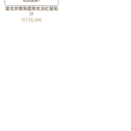
私訊詢價~
雷克菲爾黑醋栗氣泡紅葡萄
汁
NT$6,666