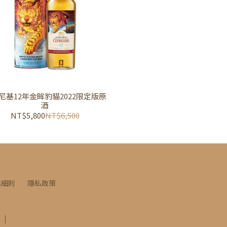
尼基12年金眸豹貓2022限定版原
酒
NT$5,800
NT$6,500
與細則
隱私政策