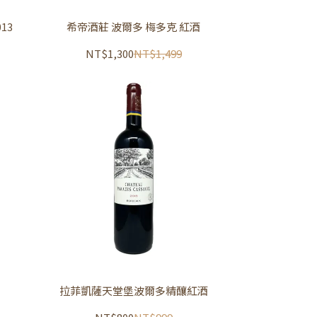
13
希帝酒莊 波爾多 梅多克 紅酒
NT$1,300
NT$1,499
拉菲凱薩天堂堡波爾多精釀紅酒