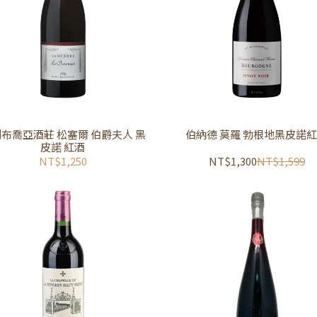
布喬亞酒莊 松塞爾 伯爵夫人 黑
伯納德 莫羅 勃根地黑皮諾
皮諾 紅酒
NT$1,250
NT$1,300
NT$1,599