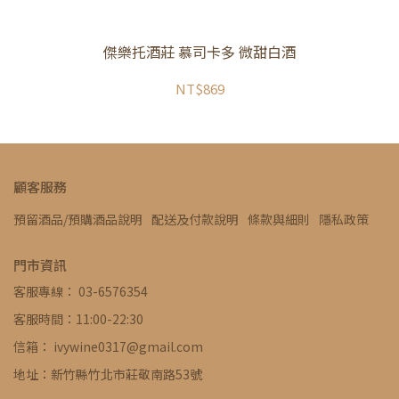
傑樂托酒莊 慕司卡多 微甜白酒
NT$869
顧客服務
預留酒品/預購酒品說明
配送及付款說明
條款與細則
隱私政策
門市資訊
客服專線： 03-6576354
客服時間：11:00-22:30
信箱： ivywine0317@gmail.com
地址：新竹縣竹北市莊敬南路53號