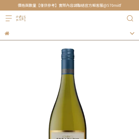
價格與數量【僅供參考】實際內容請聯絡官方賴客服@570miitf