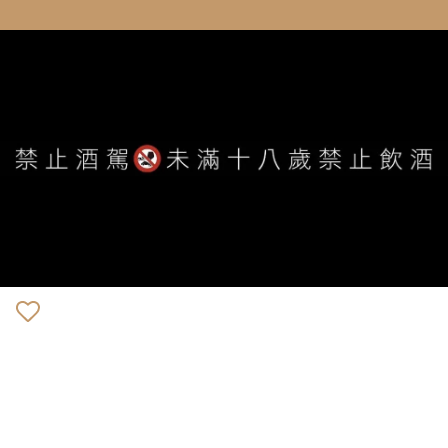
WE ARE ALWAYS AVAILABLE TO SERVE YOU ©
IVYWINE