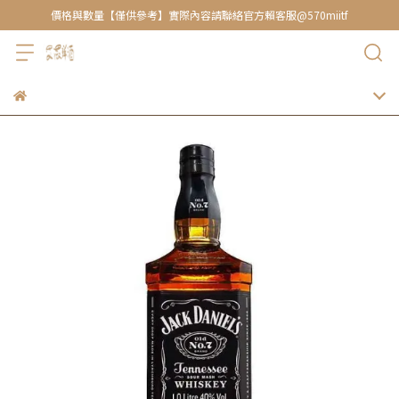
價格與數量【僅供參考】實際內容請聯絡官方賴客服@570miitf