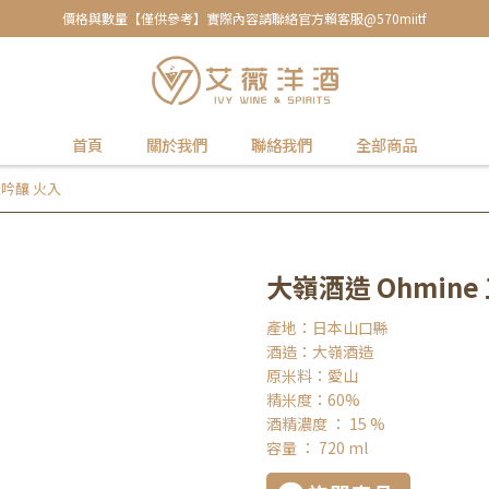
價格與數量【僅供參考】實際內容請聯絡官方賴客服@570miitf
首頁
關於我們
聯絡我們
全部商品
米吟釀 火入
大嶺酒造 Ohmine
產地：日本山口縣
酒造：大嶺酒造
原米料：愛山
精米度：60%
酒精濃度 ： 15 %
容量 ： 720 ml