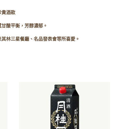
珍貴酒款
感甘酸平衡，芳醇濃郁。
米其林三星餐廳、名品發表會等所喜愛。