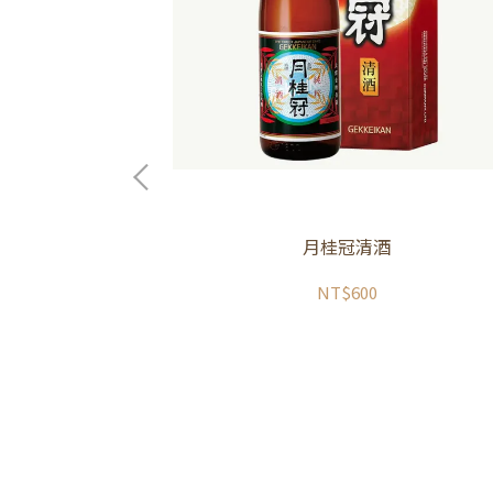
月桂冠清酒
NT$600
生 純米大吟釀 生