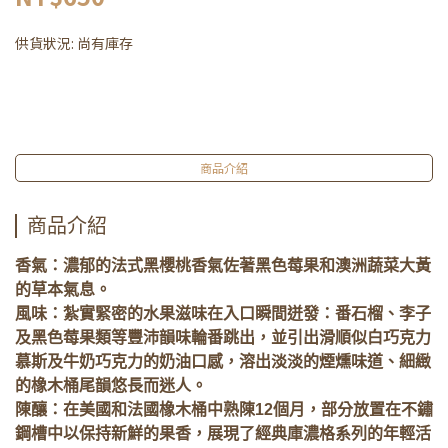
供貨狀況:
尚有庫存
商品介紹
商品介紹
香氣：濃郁的法式黑櫻桃香氣佐著黑色莓果和澳洲蔬菜大黃
的草本氣息。
風味：紮實緊密的水果滋味在入口瞬間迸發：番石榴、李子
及黑色莓果類等豐沛韻味輪番跳出，並引出滑順似白巧克力
慕斯及牛奶巧克力的奶油口感，溶出淡淡的煙燻味道、細緻
的橡木桶尾韻悠長而迷人。
陳釀：在美國和法國橡木桶中熟陳12個月，部分放置在不鏽
鋼槽中以保持新鮮的果香，展現了經典庫濃格系列的年輕活