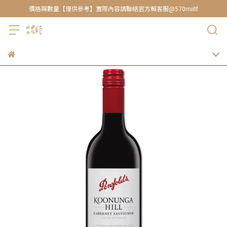
價格與數量【僅供參考】實際內容請聯絡官方賴客服@570miitf