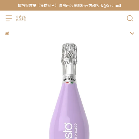
價格與數量【僅供參考】實際內容請聯絡官方賴客服@570miitf