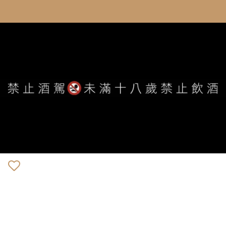
WE ARE ALWAYS AVAILABLE TO SERVE YOU ©
IVYWINE