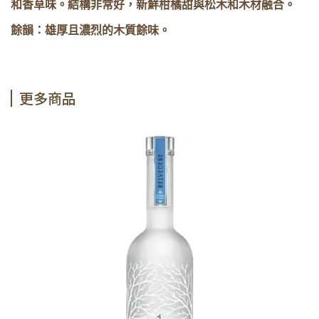
和香草味。結構非常好，新鮮柑橘甜與松木和木材融合。
餘韻：雄厚且濃烈的木質餘味。
更多商品