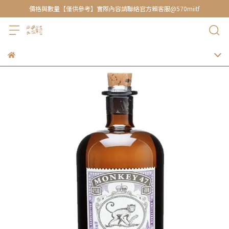
價格與數量【僅供參考】實際內容請聯絡官方賴客服@570miitf