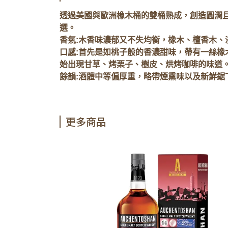
透過美國與歐洲橡木桶的雙桶熟成，創造圓潤且細緻
選。
香氣:木香味濃郁又不失均衡，橡木、檀香木
口感:首先是如桃子般的香濃甜味，帶有一絲
始出現甘草、烤栗子、樹皮、烘烤咖啡的味道
餘韻:酒體中等偏厚重，略帶煙熏味以及新鮮鋸
更多商品