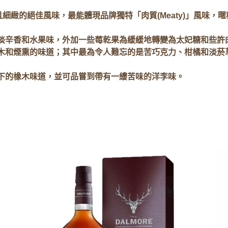
的絕佳風味，最能體現品牌獨特「肉質(Meaty)」風味，暱稱為「
、淡辛香和水果味，外加一些莓乾果為緩緩地轉變為太妃糖和些許
橡木和煙熏的味道；其中最為令人難忘的是苦巧克力、柑橘和淡菸
。
下的橡木味道，並可品嘗到帶有一縷苦味的洋李味。