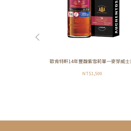
歐肯特軒14年豐馥紫雪莉單一麥芽威士
調和威士忌 (公司
NT$1,500