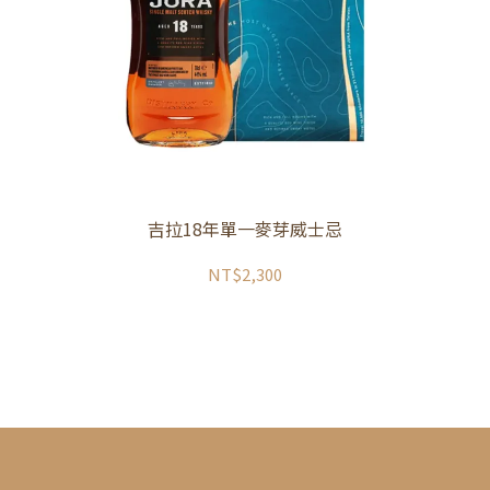
吉拉18年單一麥芽威士忌
NT$2,300