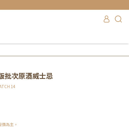
四版批次原酒威士忌
ATCH 14
報價為主。