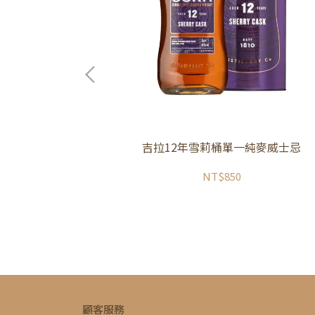
忌 萬聖節限量版
吉拉12年雪莉桶單一純麥威士忌
NT$850
顧客服務