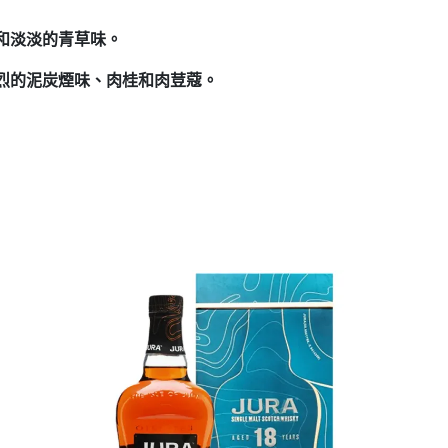
和淡淡的青草味。
烈的泥炭煙味、肉桂和肉荳蔻。