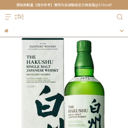
價格與數量【僅供參考】實際內容請聯絡官方賴客服@570miitf