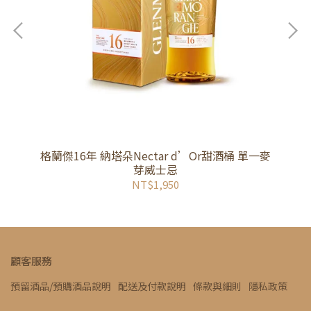
格蘭傑16年 納塔朵Nectar d’Or甜酒桶 單一麥
芽威士忌
NT$1,950
顧客服務
預留酒品/預購酒品說明
配送及付款說明
條款與細則
隱私政策