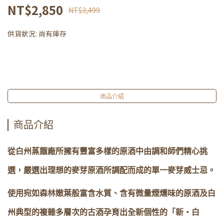
NT$2,850
NT$3,499
供貨狀況:
尚有庫存
商品介紹
商品介紹
從白州蒸餾廠所擁有豐富多樣的原酒中由調和師們精心挑
選，嚴選出理想的麥芽原酒所調配而成的單一麥芽威士忌。
使用宛如森林嫩葉般富含水質、含有微量煙燻味的原酒及白
州典型的複雜多層次的古酒孕育出全新個性的「新‧白