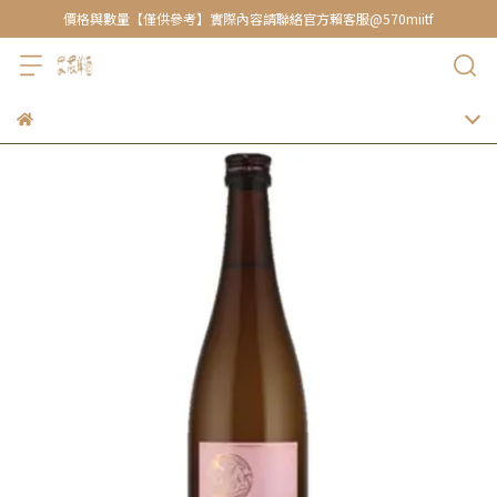
價格與數量【僅供參考】實際內容請聯絡官方賴客服@570miitf