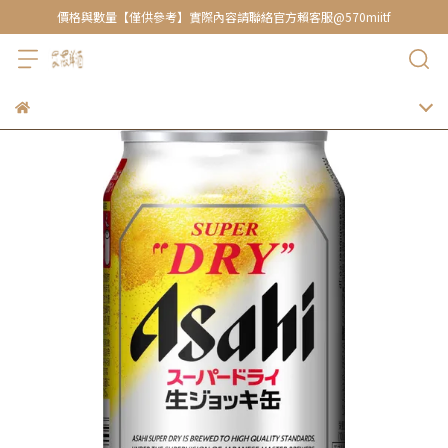
價格與數量【僅供參考】實際內容請聯絡官方賴客服@570miitf