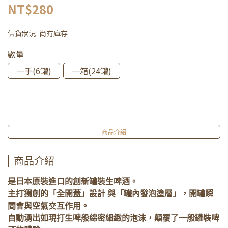
NT$280
供貨狀況:
尚有庫存
數量
一手(6罐)
一箱(24罐)
商品介紹
商品介紹
是日本原裝進口的創新罐裝生啤酒。
主打獨創的「全開蓋」設計 與「罐內發泡塗層」，開罐瞬
間會與空氣交互作用。
自動湧出如現打生啤般綿密細緻的泡沫，顛覆了一般罐裝啤