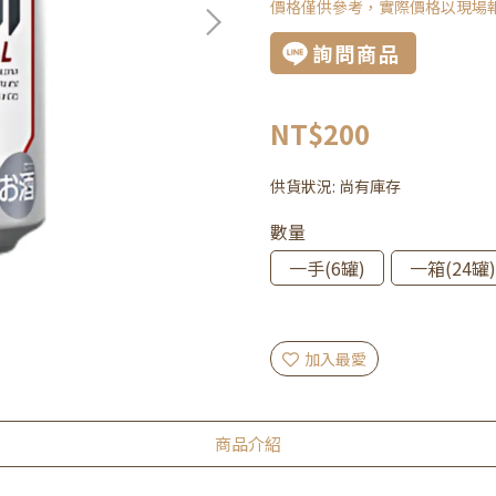
價格僅供參考，實際價格以現場
詢問商品
NT$200
供貨狀況:
尚有庫存
數量
一手(6罐)
一箱(24罐)
加入最愛
商品介紹