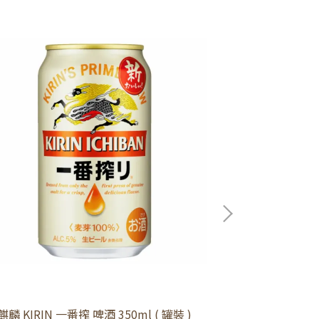
麒麟 KIRIN 一番搾 啤酒 350ml ( 罐裝 )