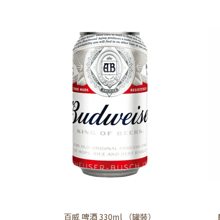
百威 啤酒 330ml （罐裝）