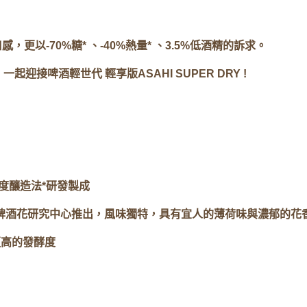
口感，更以-70%糖* 、-40%熱量* 、3.5%低酒精的訴求。
啤酒輕世代​ 輕享版ASAHI SUPER DRY ​!
酵度釀造法*研發製成​
由Huell啤酒花研究中心推出，風味獨特，具有宜人的薄荷味與濃郁的花香
更高的發酵度​