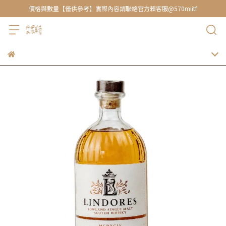
價格與數量【僅供參考】實際內容請聯絡官方賴客服@570miitf