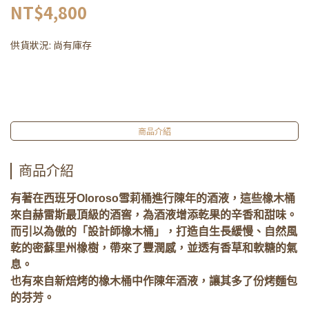
NT$4,800
供貨狀況:
尚有庫存
商品介紹
商品介紹
有著在西班牙Oloroso雪莉桶進行陳年的酒液，這些橡木桶
來自赫雷斯最頂級的酒窖，為酒液增添乾果的辛香和甜味。
而引以為傲的「設計師橡木桶」，打造自生長緩慢、自然風
乾的密蘇里州橡樹，帶來了豐潤感，並透有香草和軟糖的氣
息。
也有來自新焙烤的橡木桶中作陳年酒液，讓其多了份烤麵包
的芬芳。