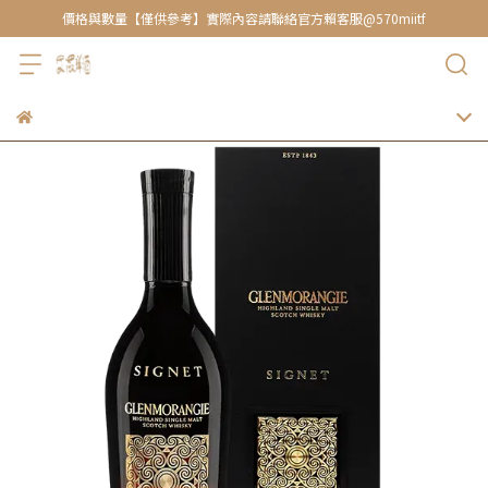
價格與數量【僅供參考】實際內容請聯絡官方賴客服@570miitf