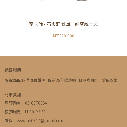
麥卡倫 - 石板莊園 單一純麥威士忌
NT$20,000
顧客服務
預留酒品/預購酒品說明
配送及付款說明
條款與細則
隱私政策
門市資訊
客服專線： 03-6576354
客服時間：11:00-22:30
信箱： ivywine0317@gmail.com