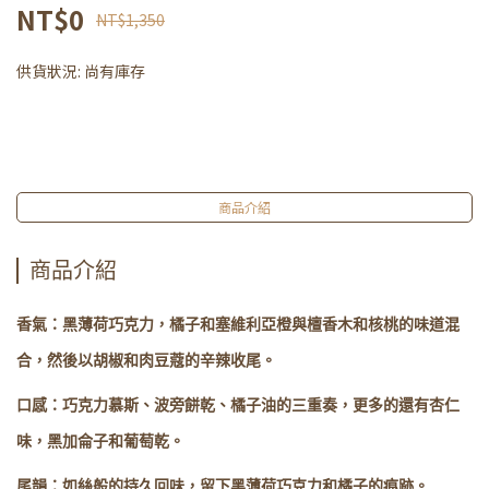
NT$0
NT$1,350
供貨狀況:
尚有庫存
商品介紹
商品介紹
香氣：黑薄荷巧克力，橘子和塞維利亞橙與檀香木和核桃的味道混
合，然後以胡椒和肉豆蔻的辛辣收尾。
口感：巧克力慕斯、波旁餅乾、橘子油的三重奏，更多的還有杏仁
味，黑加侖子和葡萄乾。
尾韻：如絲般的持久回味，留下黑薄荷巧克力和橘子的痕跡。