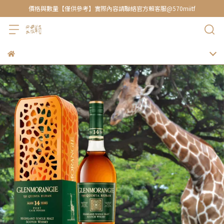
價格與數量【僅供參考】實際內容請聯絡官方賴客服@570miitf