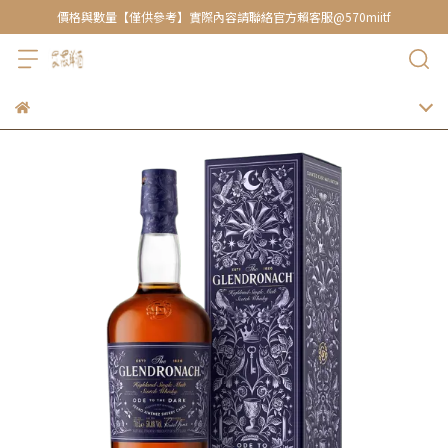
價格與數量【僅供參考】實際內容請聯絡官方賴客服@570miitf