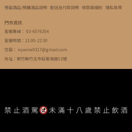
預留酒品/預購酒品說明
配送及付款說明
條款與細則
隱私政策
門市資訊
客服專線： 03-6576354
客服時間：11:00-22:30
信箱： ivywine0317@gmail.com
地址：新竹縣竹北市莊敬南路53號
WE ARE ALWAYS AVAILABLE TO SERVE YOU ©
IVYWINE