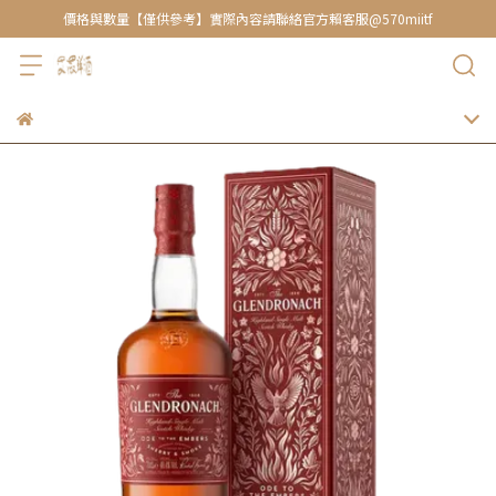
價格與數量【僅供參考】實際內容請聯絡官方賴客服@570miitf