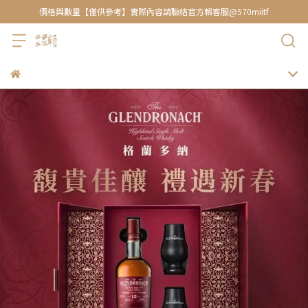
價格與數量【僅供參考】實際內容請聯絡官方賴客服@570miitf