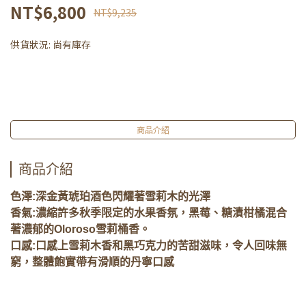
NT$6,800
NT$9,235
供貨狀況:
尚有庫存
商品介紹
商品介紹
色澤:深金黃琥珀酒色閃耀著雪莉木的光澤
香氣:濃縮許多秋季限定的水果香氛，黑莓、糖漬柑橘混合
著濃郁的Oloroso雪莉桶香。
口感:口感上雪莉木香和黑巧克力的苦甜滋味，令人回味無
窮，整體飽實帶有滑順的丹寧口感