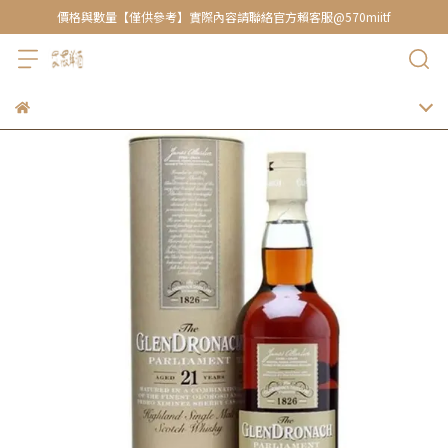
價格與數量【僅供參考】實際內容請聯絡官方賴客服@570miitf