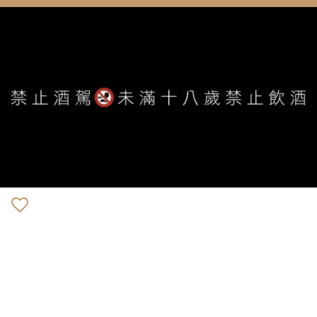
WE ARE ALWAYS AVAILABLE TO SERVE YOU ©
IVYWINE