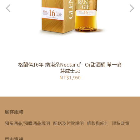
格蘭傑16年 納塔朵Nectar d’Or甜酒桶 單一麥
芽威士忌
NT$1,950
顧客服務
預留酒品/預購酒品說明
配送及付款說明
條款與細則
隱私政策
門市資訊