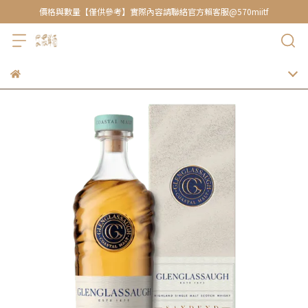
價格與數量【僅供參考】實際內容請聯絡官方賴客服@570miitf