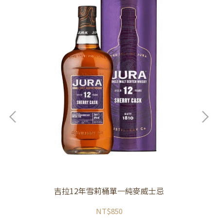
吉拉12年雪莉桶單一純麥威士忌
NT$850