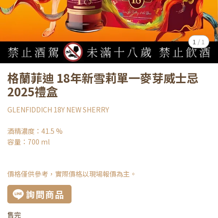
1
/
1
格蘭菲迪 18年新雪莉單一麥芽威士忌
2025禮盒
GLENFIDDICH 18Y NEW SHERRY
酒精濃度：41.5 %
容量：700 ml
價格僅供參考，實際價格以現場報價為主。
詢問商品
售完