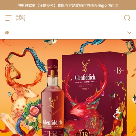
價格與數量【僅供參考】實際內容請聯絡官方賴客服@570miitf