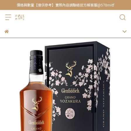
價格與數量【僅供參考】實際內容請聯絡官方賴客服@570miitf