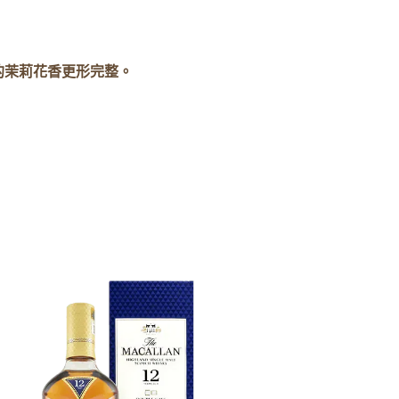
的茉莉花香更形完整。
麥卡倫12