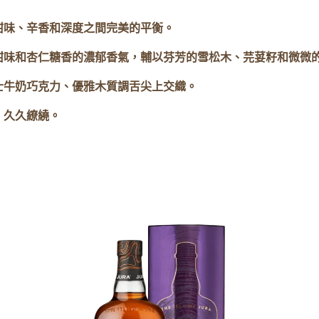
甜味、辛香和深度之間完美的平衡。
甜味和杏仁糖香的濃郁香氣，輔以芬芳的雪松木、芫荽籽和微微
士牛奶巧克力、優雅木質調舌尖上交織。
，久久繚繞。