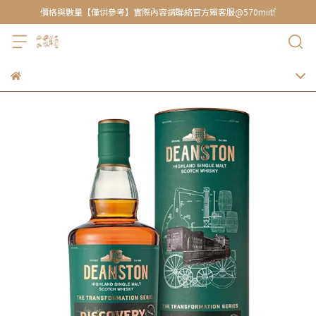
價格與數量【僅供參考】實際內容請聯絡官方賴客服@570miitf