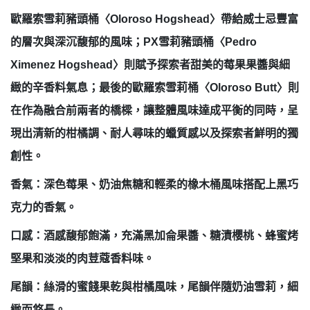
歐羅索雪莉豬頭桶〈Oloroso Hogshead〉帶給威士忌豐富
的層次與深沉馥郁的風味；PX雪莉豬頭桶〈Pedro
Ximenez Hogshead〉則賦予探索者甜美的莓果果醬與細
緻的辛香料氣息；最後的歐羅索雪莉桶〈Oloroso Butt〉則
在作為融合前兩者的橋樑，讓整體風味達成平衡的同時，呈
現出清新的柑橘調、耐人尋味的蠟質感以及探索者鮮明的獨
創性。
香氣：深色莓果、奶油焦糖和輕柔的橡木桶風味搭配上黑巧
克力的香氣。
口感：酒感馥郁飽滿，充滿黑加侖果醬、糖漬櫻桃、蜂蜜烤
堅果和淡淡的肉荳蔻香料味。
尾韻：絲滑的蜜餞果乾與柑橘風味，尾韻伴隨奶油雪莉，細
緻而悠長。