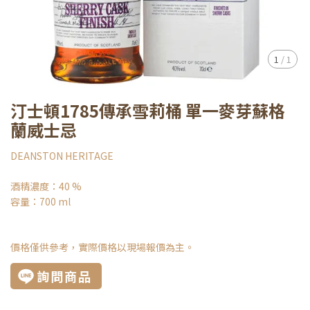
1
/
1
汀士頓1785傳承雪莉桶 單一麥芽蘇格
蘭威士忌
DEANSTON HERITAGE
酒精濃度：40 %
容量：700 ml
價格僅供參考，實際價格以現場報價為主。
詢問商品