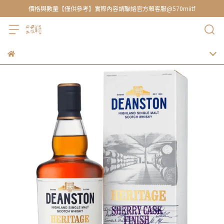
價格與數量【僅供參考】實際內容請聯絡官方賴客服@570miitf