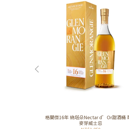
單一純麥威士忌
格蘭傑16年 納塔朵Nectar d’Or甜酒桶
麥芽威士忌