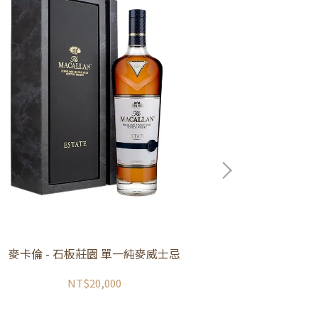
麥卡倫 - 石板莊園 單一純麥威士忌
大摩亞歷山
NT$20,000