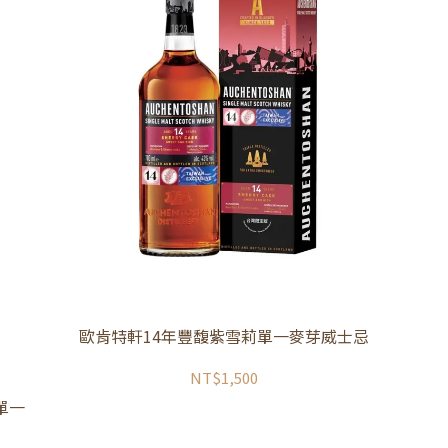
歐肯特軒14年豐馥紫雪莉單一麥芽威士忌
NT$1,500
 單一