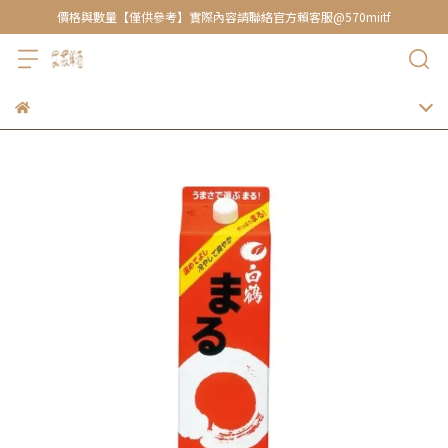
價格與數量【僅供參考】實際內容請聯絡官方賴客服@570miitf