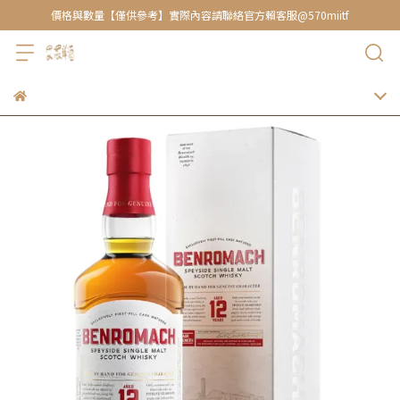
價格與數量【僅供參考】實際內容請聯絡官方賴客服@570miitf