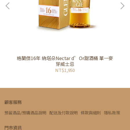
格蘭傑16年 納塔朵Nectar d’Or甜酒桶 單一麥
芽威士忌
NT$1,950
顧客服務
預留酒品/預購酒品說明
配送及付款說明
條款與細則
隱私政策
門市資訊