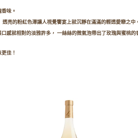
瑰香味。
)風格。 透亮的粉紅色澤讓人視覺饗宴上就沉靜在滿滿的輕透愛戀之中
與口感就相對的淡雅許多， 一絲絲的微氣泡帶出了玫瑰與蜜桃的
味更佳！