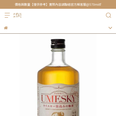
價格與數量【僅供參考】實際內容請聯絡官方賴客服@570miitf