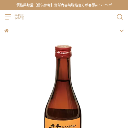
價格與數量【僅供參考】實際內容請聯絡官方賴客服@570miitf