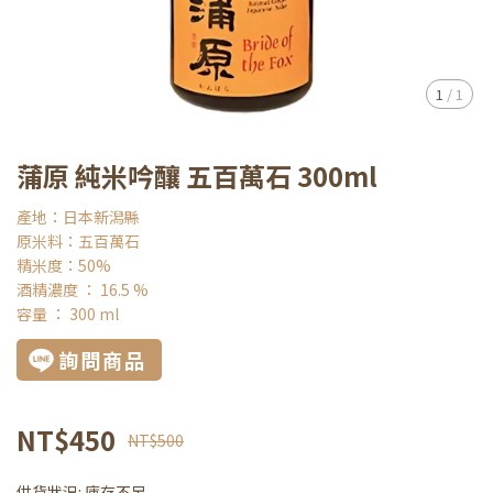
1
/
1
蒲原 純米吟釀 五百萬石 300ml
產地：日本新潟縣
原米料：五百萬石
精米度：50%
酒精濃度 ： 16.5 %
容量 ： 300 ml
詢問商品
NT$450
NT$500
供貨狀況:
庫存不足