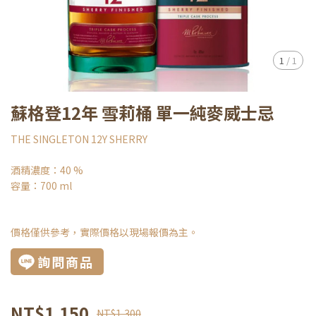
1
/
1
蘇格登12年 雪莉桶 單一純麥威士忌
THE SINGLETON 12Y SHERRY
酒精濃度：40 %
容量：700 ml
價格僅供參考，實際價格以現場報價為主。
詢問商品
NT$1,150
NT$1,300