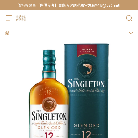
價格與數量【僅供參考】實際內容請聯絡官方賴客服@570miitf