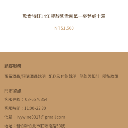
歐肯特軒14年豐馥紫雪莉單一麥芽威士忌
NT$1,500
顧客服務
預留酒品/預購酒品說明
配送及付款說明
條款與細則
隱私政策
門市資訊
客服專線： 03-6576354
客服時間：11:00-22:30
信箱： ivywine0317@gmail.com
地址：新竹縣竹北市莊敬南路53號