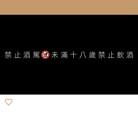
WE ARE ALWAYS AVAILABLE TO SERVE YOU ©
IVYWINE