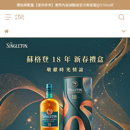
價格與數量【僅供參考】實際內容請聯絡官方賴客服@570miitf