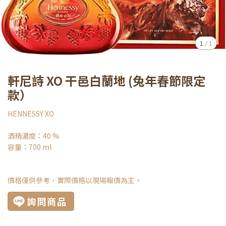
1
/
1
軒尼詩 XO 干邑白蘭地 (兔年春節限定
款）
HENNESSY XO
酒精濃度：40 %
容量：700 ml
價格僅供參考，實際價格以現場報價為主。
詢問商品