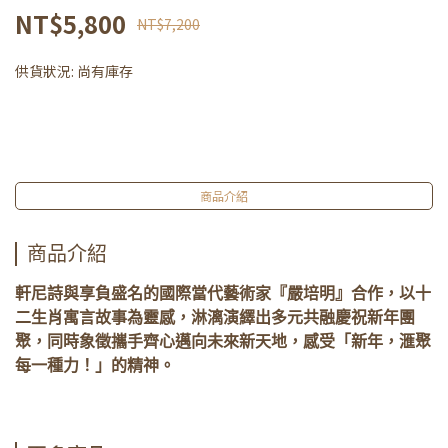
NT$5,800
NT$7,200
供貨狀況:
尚有庫存
商品介紹
商品介紹
軒尼詩與享負盛名的國際當代藝術家『嚴培明』合作，以十
二生肖寓言故事為靈感，淋漓演繹出多元共融慶祝新年團
聚，同時象徵攜手齊心邁向未來新天地，感受「新年，滙聚
每一種力！」的精神。