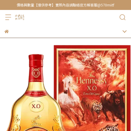
價格與數量【僅供參考】實際內容請聯絡官方賴客服@570miitf