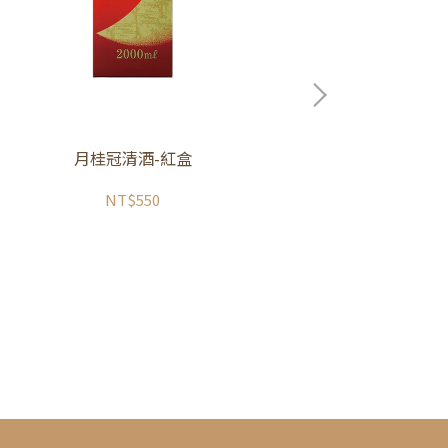
月桂冠清酒-紅盒
NT$550