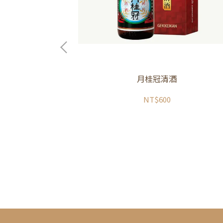
月桂冠清酒
NT$600
生 純米大吟釀 生