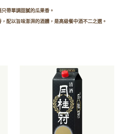
酒只帶單調甜膩的瓜果香。
香，配以旨味澎湃的酒體，是高級餐中酒不二之選。