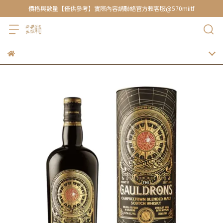
價格與數量【僅供參考】實際內容請聯絡官方賴客服@570miitf