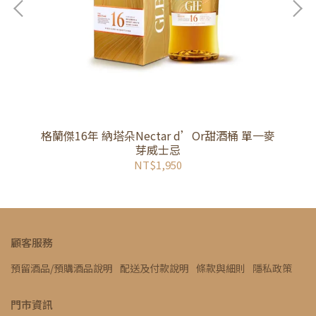
格蘭傑16年 納塔朵Nectar d’Or甜酒桶 單一麥
芽威士忌
NT$1,950
顧客服務
預留酒品/預購酒品說明
配送及付款說明
條款與細則
隱私政策
門市資訊