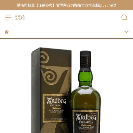
價格與數量【僅供參考】實際內容請聯絡官方賴客服@570miitf