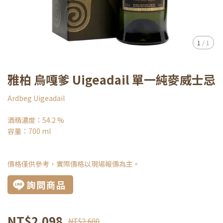
1
/
1
雅柏 烏嘎爹 Uigeadail 單一純麥威士忌
Ardbeg Uigeadail
酒精濃度：54.2 %
容量：700 ml
價格僅供參考，實際價格以現場報價為主。
詢問商品
NT$2,098
NT$2,600