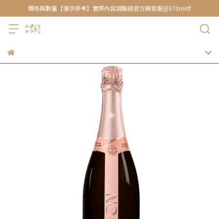
價格與數量【僅供參考】實際內容請聯絡官方賴客服@570miitf