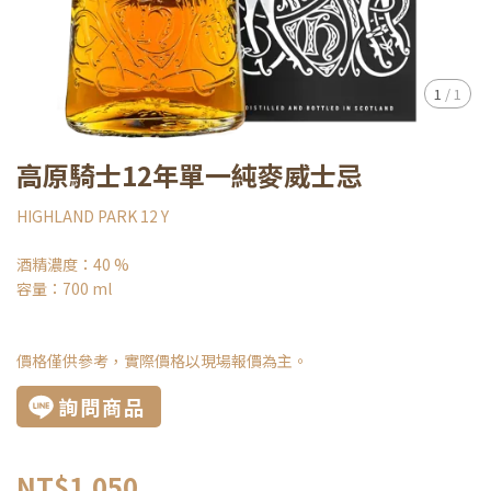
1
/
1
高原騎士12年單一純麥威士忌
HIGHLAND PARK 12 Y
酒精濃度：40 %
容量：700 ml
價格僅供參考，實際價格以現場報價為主。
詢問商品
NT$1,050