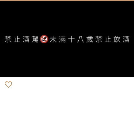
WE ARE ALWAYS AVAILABLE TO SERVE YOU ©
IVYWINE