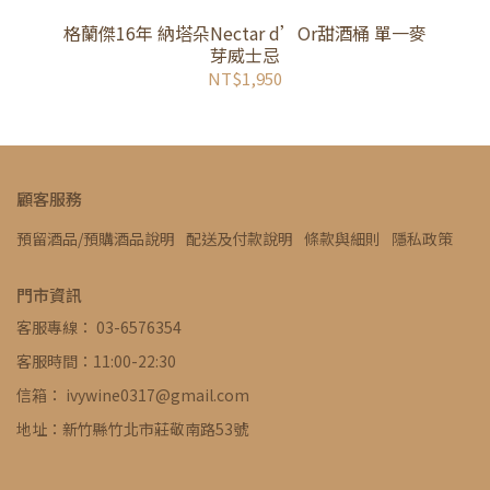
格蘭傑16年 納塔朵Nectar d’Or甜酒桶 單一麥
芽威士忌
NT$1,950
顧客服務
預留酒品/預購酒品說明
配送及付款說明
條款與細則
隱私政策
門市資訊
客服專線： 03-6576354
客服時間：11:00-22:30
信箱： ivywine0317@gmail.com
地址：新竹縣竹北市莊敬南路53號