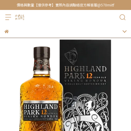
價格與數量【僅供參考】實際內容請聯絡官方賴客服@570miitf