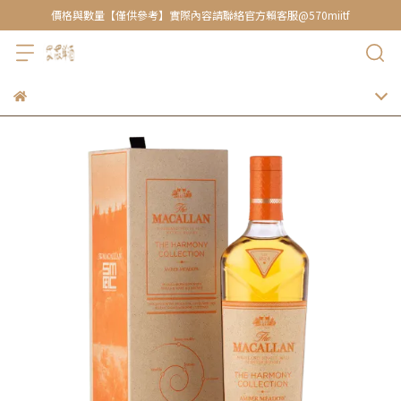
價格與數量【僅供參考】實際內容請聯絡官方賴客服@570miitf