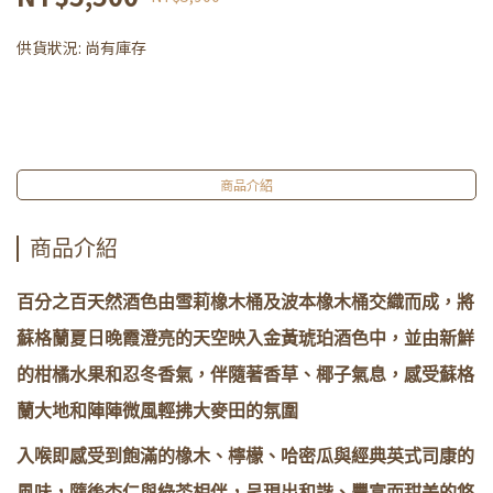
供貨狀況:
尚有庫存
商品介紹
商品介紹
百分之百天然酒色由雪莉橡木桶及波本橡木桶交織而成，將
蘇格蘭夏日晚霞澄亮的天空映入金黃琥珀酒色中，並由新鮮
的柑橘水果和忍冬香氣，伴隨著香草、椰子氣息，感受蘇格
蘭大地和陣陣微風輕拂大麥田的氛圍
入喉即感受到飽滿的橡木、檸檬、哈密瓜與經典英式司康的
風味，隨後杏仁與綠茶相伴，呈現出和諧、豐富而甜美的悠