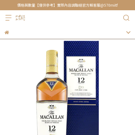
價格與數量【僅供參考】實際內容請聯絡官方賴客服@570miitf