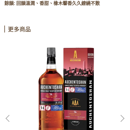
餘韻: 回韻溫潤、香甜、橡木馨香久久繚繞不散
更多商品