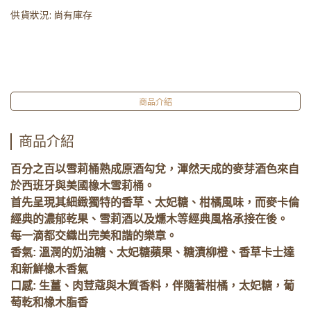
供貨狀況:
尚有庫存
商品介紹
商品介紹
百分之百以雪莉桶熟成原酒勾兌，渾然天成的麥芽酒色來自
於西班牙與美國橡木雪莉桶。
首先呈現其細緻獨特的香草、太妃糖、柑橘風味，而麥卡倫
經典的濃郁乾果、雪莉酒以及燻木等經典風格承接在後。
每一滴都交織出完美和諧的樂章。
香氣: 溫潤的奶油糖、太妃糖蘋果、糖漬柳橙、香草卡士達
和新鮮橡木香氣
口感: 生薑、肉荳蔻與木質香料，伴隨著柑橘，太妃糖，葡
萄乾和橡木脂香