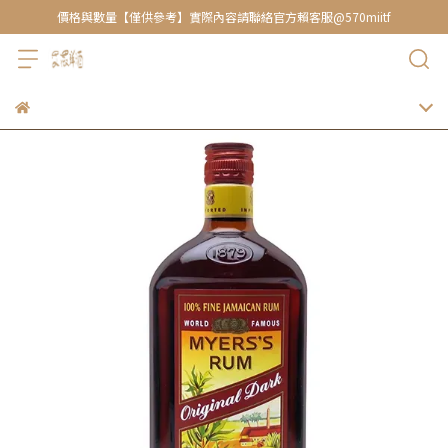
價格與數量【僅供參考】實際內容請聯絡官方賴客服@570miitf