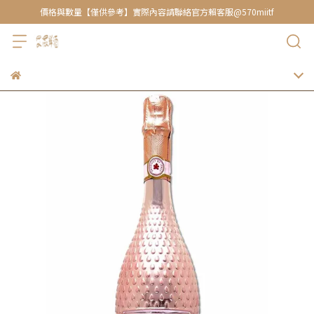
價格與數量【僅供參考】實際內容請聯絡官方賴客服@570miitf