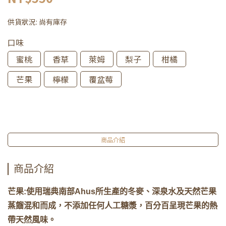
供貨狀況:
尚有庫存
口味
蜜桃
香草
萊姆
梨子
柑橘
芒果
檸檬
覆盆莓
商品介紹
商品介紹
芒果:使用瑞典南部Ahus所生產的冬麥、深泉水及天然芒果
蒸餾混和而成，不添加任何人工糖漿，百分百呈現芒果的熱
帶天然風味。