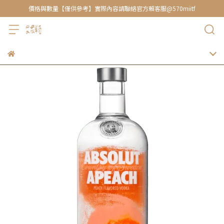
價格與數量【僅供參考】實際內容請聯絡官方賴客服@570miitf