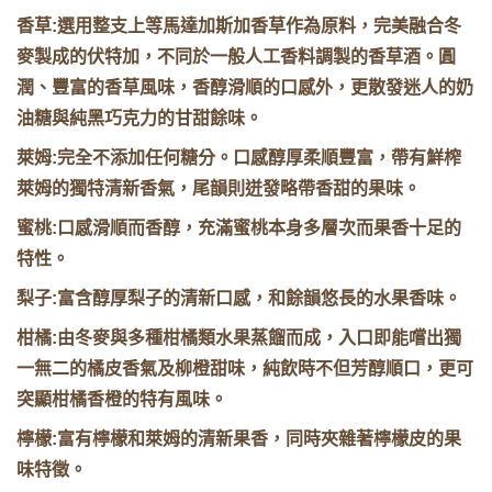
香草:選用整支上等馬達加斯加香草作為原料，完美融合冬
麥製成的伏特加，不同於一般人工香料調製的香草酒。圓
潤、豐富的香草風味，香醇滑順的口感外，更散發迷人的奶
油糖與純黑巧克力的甘甜餘味。
萊姆:完全不添加任何糖分。口感醇厚柔順豐富，帶有鮮榨
萊姆的獨特清新香氣，尾韻則迸發略帶香甜的果味。
蜜桃:口感滑順而香醇，充滿蜜桃本身多層次而果香十足的
特性。
梨子:富含醇厚梨子的清新口感，和餘韻悠長的水果香味。
柑橘:由冬麥與多種柑橘類水果蒸餾而成，入口即能嚐出獨
一無二的橘皮香氣及柳橙甜味，純飲時不但芳醇順口，更可
突顯柑橘香橙的特有風味。
檸檬:富有檸檬和萊姆的清新果香，同時夾雜著檸檬皮的果
味特徵。