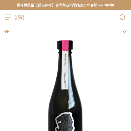
價格與數量【僅供參考】實際內容請聯絡官方賴客服@570miitf