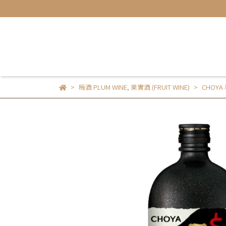
梅酒 PLUM WINE
,
果實酒 (FRUIT WINE)
CHOY