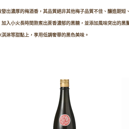
散發出濃厚的梅酒香，其品質絕非其他梅子品質不佳、釀造期短
，加入小火長時間熬煮出蔗香濃郁的黑糖，並添加風味突出的黑蘭
冰淇淋等甜點上，享用低調奢華的黑色美味。