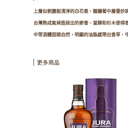
上層似朝露般清淨的白花香，醞釀著中層曼妙
台灣熟成氣候造就出的麥香、當歸和杉木使得
中等酒體甜順自然，明顯的油脂感帶出香草、
更多商品