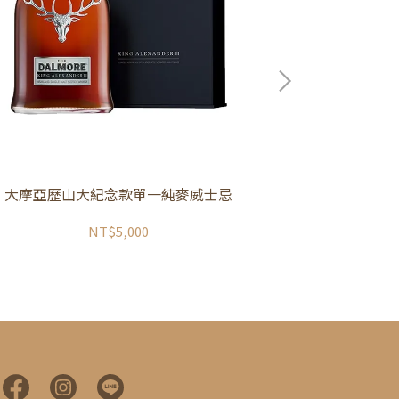
大摩亞歷山大紀念款單一純麥威士忌
麥卡倫12
NT$5,000